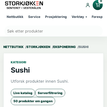
0
Nettbutikk
Service
Prosjektering
Verktøy
Forespør
NETTBUTIKK
STORKJØKKEN
EKSPONERING
SUSHI
KATEGORI
Sushi
Utforsk produkter innen Sushi.
Live katalog
Serverfiltrering
50 produkter om gangen