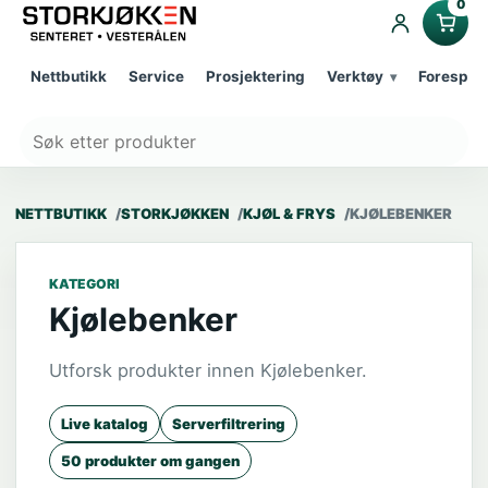
0
Nettbutikk
Service
Prosjektering
Verktøy
Forespør
NETTBUTIKK
STORKJØKKEN
KJØL & FRYS
KJØLEBENKER
KATEGORI
Kjølebenker
Utforsk produkter innen Kjølebenker.
Live katalog
Serverfiltrering
50 produkter om gangen