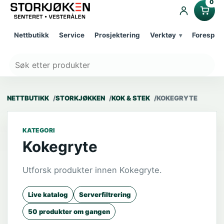
0
Nettbutikk
Service
Prosjektering
Verktøy
Forespør
NETTBUTIKK
STORKJØKKEN
KOK & STEK
KOKEGRYTE
KATEGORI
Kokegryte
Utforsk produkter innen Kokegryte.
Live katalog
Serverfiltrering
50 produkter om gangen