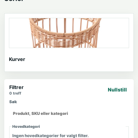
Kurver
Filtrer
Nullstill
0
treff
Søk
Hovedkategori
Ingen hovedkategorier for valgt filter.