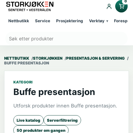
0
Nettbutikk
Service
Prosjektering
Verktøy
Forespør
NETTBUTIKK
STORKJØKKEN
PRESENTASJON & SERVERING
BUFFE PRESENTASJON
KATEGORI
Buffe presentasjon
Utforsk produkter innen Buffe presentasjon.
Live katalog
Serverfiltrering
50 produkter om gangen