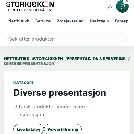
0
Nettbutikk
Service
Prosjektering
Verktøy
Forespør
NETTBUTIKK
STORKJØKKEN
PRESENTASJON & SERVERING
DIVERSE PRESENTASJON
KATEGORI
Diverse presentasjon
Utforsk produkter innen Diverse
presentasjon.
Live katalog
Serverfiltrering