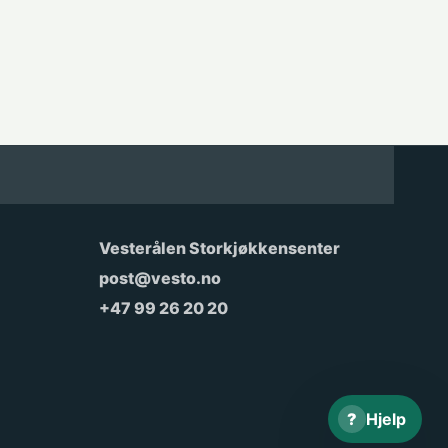
Vesterålen Storkjøkkensenter
post@vesto.no
+47 99 26 20 20
?
Hjelp