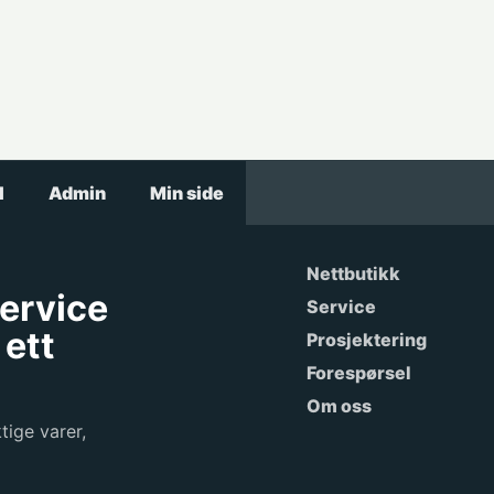
l
Admin
Min side
Nettbutikk
service
Service
 ett
Prosjektering
Forespørsel
Om oss
tige varer,