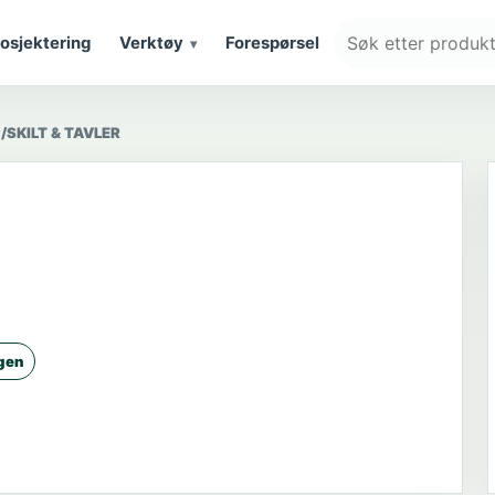
Om
osjektering
Verktøy
Forespørsel
oss
SKILT & TAVLER
gen