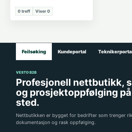
0
treff
Viser
0
Feilsøking
Kundeportal
Teknikerporta
VESTO B2B
Profesjonell nettbutikk, 
og prosjektoppfølging på
sted.
Nettbutikken er bygget for bedrifter som trenger rik
dokumentasjon og rask oppfølging.