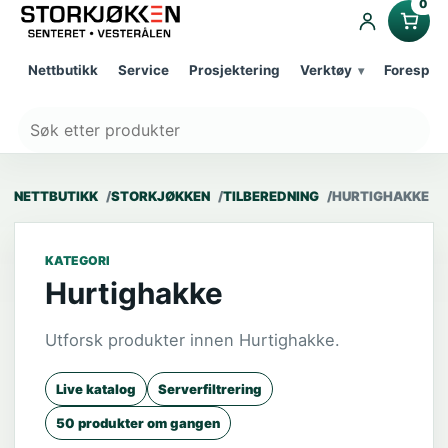
0
Nettbutikk
Service
Prosjektering
Verktøy
Forespør
NETTBUTIKK
STORKJØKKEN
TILBEREDNING
HURTIGHAKKE
KATEGORI
Hurtighakke
Utforsk produkter innen Hurtighakke.
Live katalog
Serverfiltrering
50 produkter om gangen