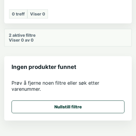
0
treff
Viser
0
2
aktive filtre
Viser 0 av 0
Ingen produkter funnet
Prøv å fjerne noen filtre eller søk etter
varenummer.
Nullstill filtre