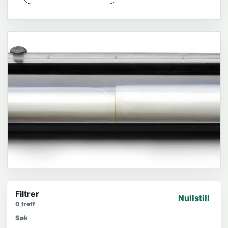
Filtrer
Nullstill
0
treff
Søk