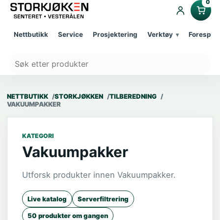
0
Nettbutikk
Service
Prosjektering
Verktøy
Forespør
NETTBUTIKK
STORKJØKKEN
TILBEREDNING
VAKUUMPAKKER
KATEGORI
Vakuumpakker
Utforsk produkter innen Vakuumpakker.
Live katalog
Serverfiltrering
50 produkter om gangen