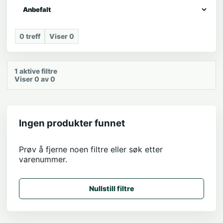
0
treff
Viser
0
1
aktive filtre
Viser 0 av 0
Ingen produkter funnet
Prøv å fjerne noen filtre eller søk etter
varenummer.
Nullstill filtre