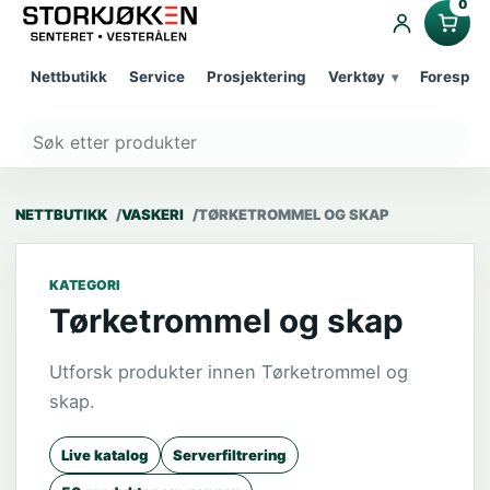
0
Nettbutikk
Service
Prosjektering
Verktøy
Forespør
NETTBUTIKK
VASKERI
TØRKETROMMEL OG SKAP
KATEGORI
Tørketrommel og skap
Utforsk produkter innen Tørketrommel og
skap.
Live katalog
Serverfiltrering